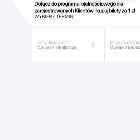
Dołącz do programu lojalnościowego dla
zarejestrowanych Klientów i kupuj bilety za 1 zł
WYBIERZ TERMIN
SKĄD JEDZIESZ ?
MIEJSCE DOCE
Wybierz lokalizacje
Wybierz lokali
Białystok - Przy Dworcu PKS,
Białystok - P
KM 059
KM 059
Centrum 12 TYMCZASOWY
Centrum 12
(na czas remontu Centrum 14)
(na czas remo
Jeżewo Stare
Jeżewo Stare
Ostrów Mazowiecka
Ostrów Mazow
Warszawa - Lotnisko Okęcie
Warszawa - Lo