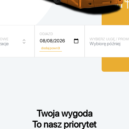
ODJAZD
LOWE
WYBIERZ ULGĘ / PRO
zacje
Wybiorę później
dodaj powrót
rzy Dworcu PKS,
Dziecko (do 7 lat) -
Senior (od 60 lat)
 TYMCZASOWY
ntu Centrum 14)
Student (do 26 lat)
Uczeń (do 26 lat)
Twoja wygoda
iecka
To nasz priorytet
Wybiorę później
tnisko Okęcie