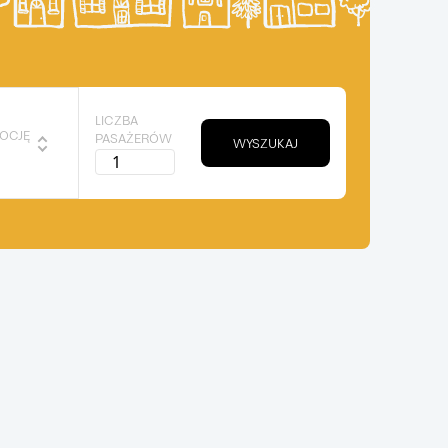
LICZBA
MOCJĘ
PASAŻERÓW
 promocja