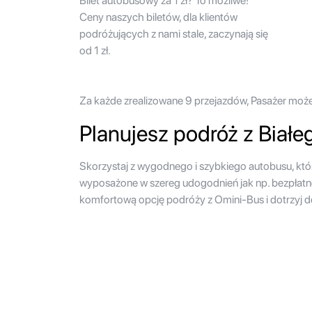
Bilet autobusowy za 1 zł? To możliwe!
Ceny naszych biletów, dla klientów
podróżujących z nami stale, zaczynają się
od 1 zł.
Za każde zrealizowane 9 przejazdów, Pasażer może ku
Planujesz podróż z Biał
Skorzystaj z wygodnego i szybkiego autobusu, kt
wyposażone w szereg udogodnień jak np. bezpłatne
komfortową opcję podróży z Omini-Bus i dotrzyj do c